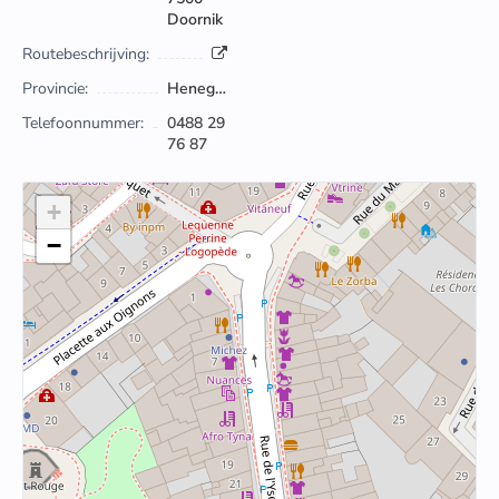
Doornik
Routebeschrijving:
Provincie:
Henegouwen
Telefoonnummer:
0488 29
76 87
+
−