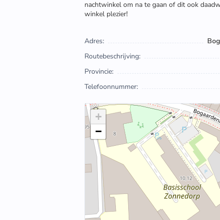
nachtwinkel om na te gaan of dit ook daadwe
winkel plezier!
Adres:
Bog
Routebeschrijving:
Provincie:
Telefoonnummer:
+
−