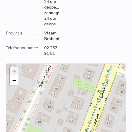
24 uur
geopend
zondag:
24 uur
geopend
Provincie:
Vlaams-
Brabant
Telefoonnummer:
02 267
91 51
+
−