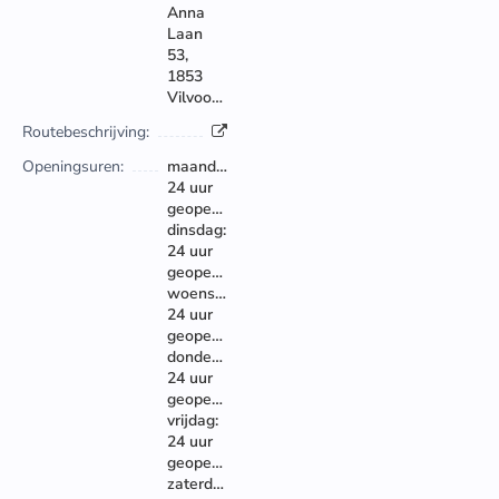
Anna
Laan
53,
1853
Vilvoorde
Routebeschrijving:
Openingsuren:
maandag:
24 uur
geopend
dinsdag:
24 uur
geopend
woensdag:
24 uur
geopend
donderdag:
24 uur
geopend
vrijdag:
24 uur
geopend
zaterdag: