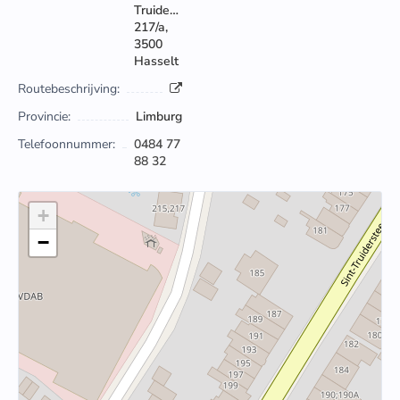
Truidersteenweg
217/a,
3500
Hasselt
Routebeschrijving:
Provincie:
Limburg
Telefoonnummer:
0484 77
88 32
+
−