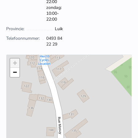
22:00
zondag:
10:00-
22:00
Provincie:
Luik
Telefoonnummer:
0493 84
22 29
+
−