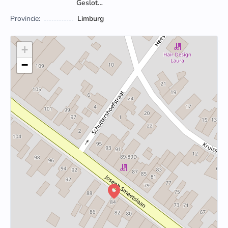
Gesloten
Provincie:
Limburg
+
−