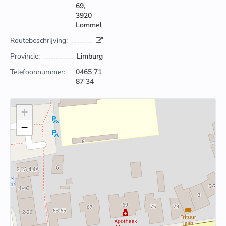
69,
3920
Lommel
Routebeschrijving:
Provincie:
Limburg
Telefoonnummer:
0465 71
87 34
+
−