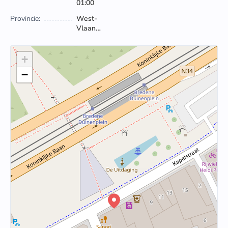
01:00
Provincie:
West-
Vlaanderen
+
−