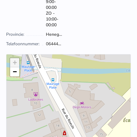
9:00-
00:00
ZO -
10:00-
00:00
Provincie:
Henegouwen
Telefoonnummer:
064444956
+
−