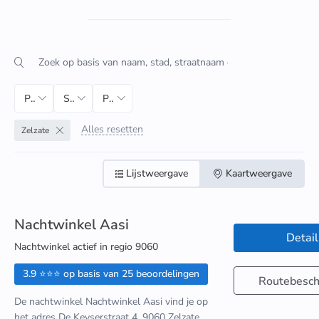
Postcode
Stad
Provincie
Alles resetten
Zelzate
Lijstweergave
Kaartweergave
Nachtwinkel Aasi
Detail
Nachtwinkel actief in regio 9060
3.9 ⭐⭐⭐ op basis van 25 beoordelingen
Routebeschr
De nachtwinkel Nachtwinkel Aasi vind je op
het adres De Keyserstraat 4, 9060 Zelzate.