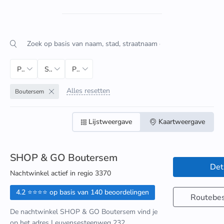
Postcode
Stad
Provincie
Alles resetten
Boutersem
Lijstweergave
Kaartweergave
SHOP & GO Boutersem
Det
Nachtwinkel actief in regio 3370
4.2 ⭐⭐⭐⭐ op basis van 140 beoordelingen
Routebes
De nachtwinkel SHOP & GO Boutersem vind je
op het adres Leuvensesteenweg 232,